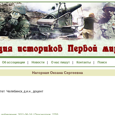
Об ассоциации
|
Новости
|
О нас пишут
|
Контакты
|
Поиск
Нагорная Оксана Сергеевна
тет Челябинск, д.и.н., доцент
а добавления: 2011-06-16 | Просмотров: 2755