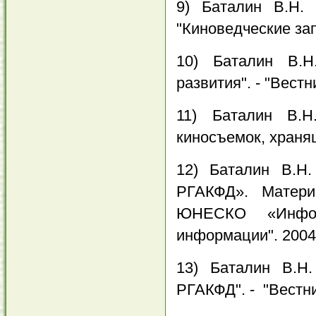
9) Баталин В.Н. 
"Киноведческие зап
10) Баталин В.Н
развития". - "Вестн
11) Баталин В.Н
киносъемок, храня
12) Баталин В.Н
РГАКФД». Матери
ЮНЕСКО «Инфор
информации". 200
13) Баталин В.Н
РГАКФД". - "Вестни