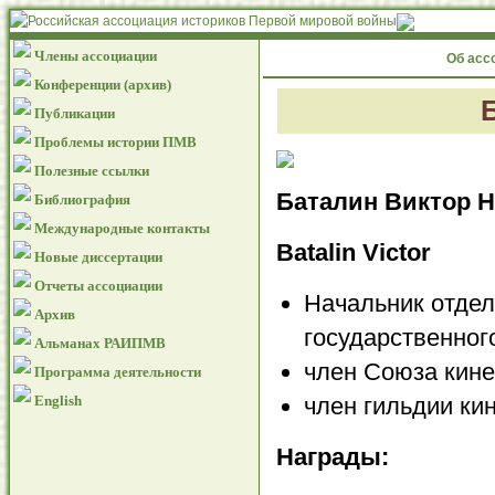
Члены ассоциации
Об асс
Конференции (архив)
Публикации
Проблемы истории ПМВ
Полезные ссылки
Баталин Виктор 
Библиография
Международные контакты
Batalin Victor
Новые диссертации
Отчеты ассоциации
Начальник отдел
Архив
государственног
Альманах РАИПМВ
член Союза кине
Программа деятельности
English
член гильдии ки
Награды: