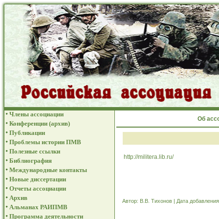
Члены ассоциации
Об асс
Конференции (архив)
Публикации
Проблемы истории ПМВ
Полезные ссылки
http://militera.lib.ru/
Библиография
Международные контакты
Новые диссертации
Отчеты ассоциации
Архив
Автор: В.В. Тихонов | Дата добавления
Альманах РАИПМВ
Программа деятельности