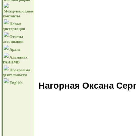
Международные
контакты
Новые
диссертации
Отчеты
ассоциации
Архив
Альманах
РАИПМВ
Программа
деятельности
English
Нагорная Оксана Сер