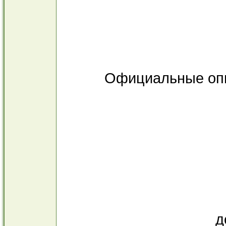
Официальные оппон
проф
доктор ис
до