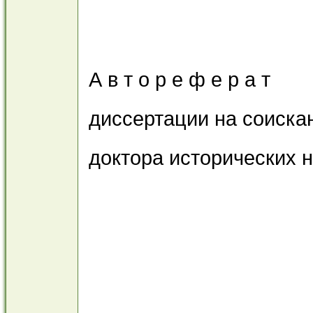
А в т о р е ф е р а т
диссертации на соиска
доктора исторических 