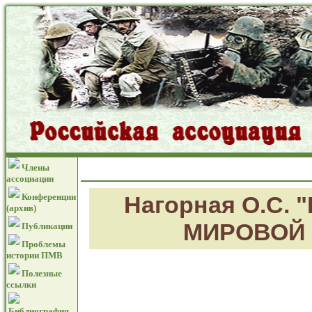
Члены
ассоциации
Конференции
Нагорная О.С
(архив)
МИРОВОЙ В
Публикации
Проблемы
истории ПМВ
Полезные
ссылки
Библиография