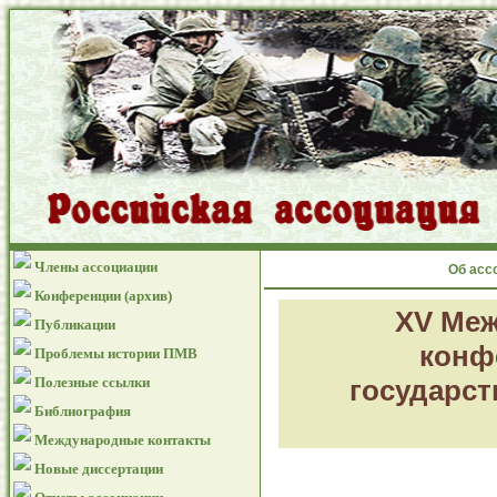
Члены ассоциации
Об асс
Конференции (архив)
XV Меж
Публикации
конф
Проблемы истории ПМВ
Полезные ссылки
государств
Библиография
Международные контакты
Новые диссертации