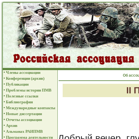
Члены ассоциации
Об ассо
Конференции (архив)
Публикации
II
Проблемы истории ПМВ
Полезные ссылки
Библиография
Международные контакты
Новые диссертации
Отчеты ассоциации
Архив
Альманах РАИПМВ
Добрый вечер, гл
Программа деятельности