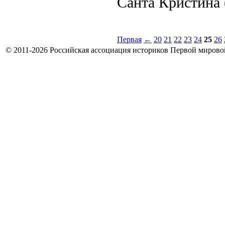
Санта Кристина 
Первая
←
20
21
22
23
24
25
26
© 2011-2026 Российская ассоциация историков Первой мирово