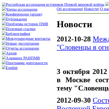
Об ассоциации
|
Новости
|
О на
Члены ассоциации
Конференции (архив)
Публикации
Новости
Проблемы истории ПМВ
Полезные ссылки
Библиография
2012-10-28
Межд
Международные контакты
Новые диссертации
"Словенцы в огн
Отчеты ассоциации
Архив
Альманах РАИПМВ
Программа деятельности
English
3 октября 2012
в Москве сос
тему "Словенцы
2012-09-30
Сост
Восточной Евро