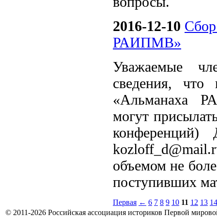
вопросы.
2016-12-10
Cбор
РАИПМВ»
Уважаемые ч
сведения, что
«Альманаха Р
могут присылать
конференций)
kozloff_d@mail
объемом не более
поступивших ма
Первая
←
6
7
8
9
10
11
12
13
1
© 2011-2026 Российская ассоциация историков Первой мирово