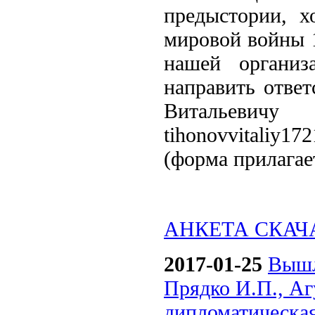
предыстории, х
мировой войны 
нашей организ
направить отве
Витальев
tihonovvitali
(форма прилагае
АНКЕТА СКАЧ
2017-01-25
Вышл
Прядко И.П., Аг
дипломатическа