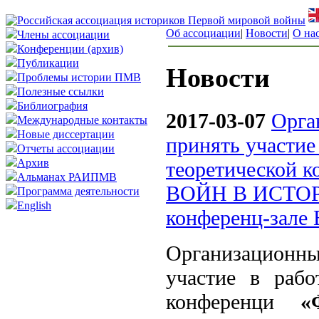
Об ассоциации
|
Новости
|
О на
Члены ассоциации
Конференции (архив)
Публикации
Новости
Проблемы истории ПМВ
Полезные ссылки
Библиография
2017-03-07
Орга
Международные контакты
Новые диссертации
принять участие
Отчеты ассоциации
Архив
теоретическо
Альманах РАИПМВ
ВОЙН В ИСТОРИ
Программа деятельности
English
конференц-зал
Организационн
участие в рабо
конференци
«